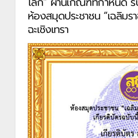
โลก” ผ่านเกณฑ์ที่กำหนด ร
ห้องสมุดประชาชน “เฉลิมรา
ฉะเชิงเทรา