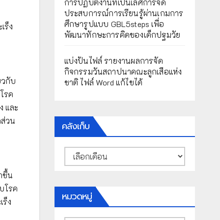
การปฏิบัติงานที่เป็นเลิศการจัด
ประสบการณ์การเรียนรู้ผ่านเกมการ
ศึกษารูปแบบ GBL5steps เพื่อ
เร็ง
พัฒนาทักษะการคิดของเด็กปฐมวัย
แบ่งปันไฟล์ รายงานผลการจัด
กิจกรรมวันสถาปนาคณะลูกเสือแห่ง
ยวกับ
ชาติ ไฟล์ Word แก้ไขได้
นโรค
ง และ
คส่วน
คลังเก็บ
คลัง
เก็บ
ขึ้น
ับโรค
หมวดหมู่
เร็ง