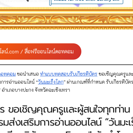
ไลน์.com / สื่อฟรีออนไลน์ดอทคอม
์ดอทคอม
ขอนำเสนอ
ทำแบบทดสอบรับเกียรติบัตร
ขอเชิญคุณครูและผ
มการอ่านออนไลน์ “
วันมะเร็งโลก
” ผ่านเกณฑ์ที่กำหนด รับเกียรติบั
” อำเภอบางปะกง จังหวัดฉะเชิงเทรา
 ขอเชิญคุณครูและผู้สนใจทุกท่าน
่งเสริมการอ่านออนไลน์ “วันมะเร