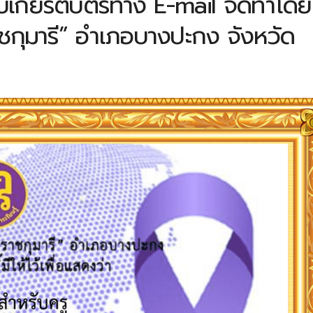
ับเกียรติบัตรทาง E-mail จัดทำโดย
ชกุมารี” อำเภอบางปะกง จังหวัด