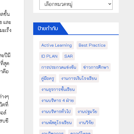
หมวด
หมู่
ลชั้น
ข และ
ป้ายกำกับ
มะเร็ง
Active Learning
Best Practice
ะปีมี
ID PLAN
SAR
ี่สุด
การประกวดแข่งขัน
ข่าวการศึกษา
าคือ
คู่มือครู
งานการเงินโรงเรียน
งานธุรการชั้นเรียน
ต่างๆ
งานบริหาร 4 ฝ่าย
ตที่
งานบริหารทั่วไป
งานปฐมวัย
ฮอล์
สบซี
งานพัสดุโรงเรียน
งานวิจัย
งานวิชาการ
ดาวน์โหลด