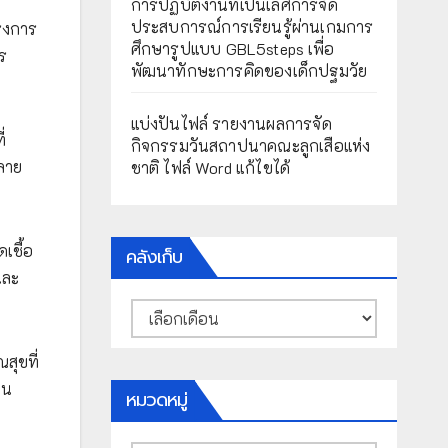
การปฏิบัติงานที่เป็นเลิศการจัด
ประสบการณ์การเรียนรู้ผ่านเกมการ
รงการ
ศึกษารูปแบบ GBL5steps เพื่อ
ร
พัฒนาทักษะการคิดของเด็กปฐมวัย
แบ่งปันไฟล์ รายงานผลการจัด
่
กิจกรรมวันสถาปนาคณะลูกเสือแห่ง
กลาย
ชาติ ไฟล์ Word แก้ไขได้
เชื้อ
คลังเก็บ
และ
คลัง
เก็บ
สุขที่
ใน
หมวดหมู่