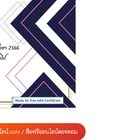
ไลน์.com / สื่อฟรีออนไลน์ดอทคอม