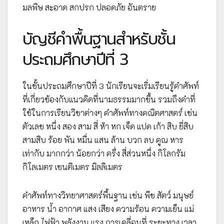
มลพิษ สะอาด สกปรก ปลอดภัย อันตราย
บัญชีคำพื้นฐานสำหรับชั้น
ประถมศึกษาปีที่ 3
ในชั้นประถมศึกษาปีที่ 3 นักเรียนจะเริ่มเรียนรู้คำศัพท์
ที่เกี่ยวข้องกับแนวคิดที่นามธรรมมากขึ้น รวมถึงคำที่
ใช้ในการเรียนวิชาต่างๆ คำศัพท์ทางคณิตศาสตร์ เช่น
ตัวเลข หนึ่ง สอง สาม สี่ ห้า หก เจ็ด แปด เก้า สิบ ยี่สิบ
สามสิบ ร้อย พัน หมื่น แสน ล้าน บวก ลบ คูณ หาร
เท่ากับ มากกว่า น้อยกว่า ครึ่ง สี่ส่วนหนึ่ง กิโลกรัม
กิโลเมตร เซนติเมตร มิลลิเมตร
คำศัพท์ทางวิทยาศาสตร์พื้นฐาน เช่น พืช สัตว์ มนุษย์
อาหาร น้ำ อากาศ แสง เสียง ความร้อน ความเย็น แม่
เหล็ก ไฟฟ้า พลังงาน แรง การเคลื่อนที่ ระยะทาง เวลา