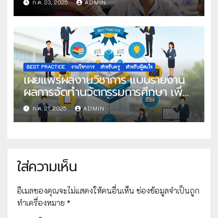
ก.ค. 23, 2025
ADMIN
ครั้งที่ 22
BEST PRACTICE
งานวิชาการ
สำหรับครู
สำหรับผู้สนใจ
เผยแพร่ผลงานวิชาการ แบบรายงาน
ผลการจัดทำนวัตกรรมการศึกษา เพื่อ
คัดเลือกวิธีปฏิบัติที่เป็นเลิศ
ก.ค. 21, 2025
ADMIN
ใส่ความเห็น
อีเมลของคุณจะไม่แสดงให้คนอื่นเห็น
ช่องข้อมูลจำเป็นถูก
ทำเครื่องหมาย
*