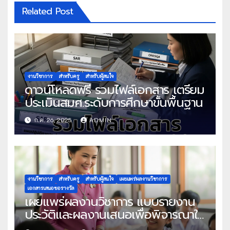
Related Post
งานวิชาการ
สำหรับครู
สำหรับผู้สนใจ
ดาวน์โหลดฟรี รวมไฟล์เอกสาร เตรียม
ประเมินสมศ.ระดับการศึกษาขั้นพื้นฐาน
ก.ค. 26, 2025
ADMIN
งานวิชาการ
สำหรับครู
สำหรับผู้สนใจ
เผยแพร่ผลงานวิชาการ
เอกสารเสนอขอรางวัล
เผยแพร่ผลงานวิชาการ แบบรายงาน
ประวัติและผลงานเสนอเพื่อพิจารณาใน
โครงการครูดีในดวงใจ ประจำปี 2568