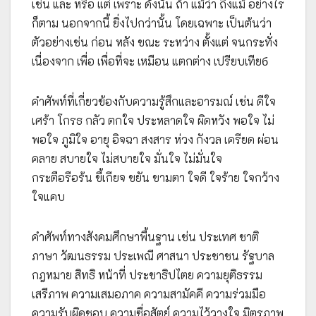
เช่น และ หรือ แต่ เพราะ ดังนั้น ถ้า แม้ว่า ถึงแม้ อย่างไร
ก็ตาม นอกจากนี้ ยิ่งไปกว่านั้น โดยเฉพาะ เป็นต้นว่า
ตัวอย่างเช่น ก่อน หลัง ขณะ ระหว่าง ตั้งแต่ จนกระทั่ง
เนื่องจาก เพื่อ เพื่อที่จะ เหมือน แตกต่าง เปรียบเทียб
คำศัพท์ที่เกี่ยวข้องกับความรู้สึกและอารมณ์ เช่น ดีใจ
เศร้า โกรธ กลัว ตกใจ ประหลาดใจ ผิดหวัง พอใจ ไม่
พอใจ ภูมิใจ อายุ อิจฉา สงสาร ห่วง กังวล เครียด ผ่อน
คลาย สบายใจ ไม่สบายใจ มั่นใจ ไม่มั่นใจ
กระตือรือร้น ขี้เกียจ ขยัน ขามตา ใจดี ใจร้าย ใจกว้าง
ใจแคบ
คำศัพท์ทางสังคมศึกษาพื้นฐาน เช่น ประเทศ ชาติ
ภาษา วัฒนธรรม ประเพณี ศาสนา ประชาชน รัฐบาล
กฎหมาย สิทธิ หน้าที่ ประชาธิปไตย ความยุติธรรม
เสรีภาพ ความเสมอภาค ความสามัคคี ความร่วมมือ
ความรับผิดชอบ ความซื่อสัตย์ ความไว้วางใจ มิตรภาพ