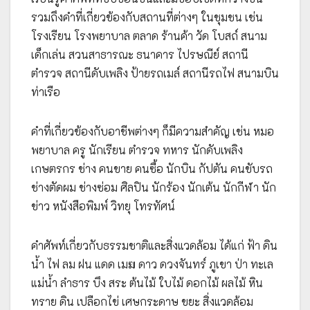
รวมถึงคำที่เกี่ยวข้องกับสถานที่ต่างๆ ในชุมชน เช่น
โรงเรียน โรงพยาบาล ตลาด ร้านค้า วัด โบสถ์ สนาม
เด็กเล่น สวนสาธารณะ ธนาคาร ไปรษณีย์ สถานี
ตำรวจ สถานีดับเพลิง ป้ายรถเมล์ สถานีรถไฟ สนามบิน
ท่าเรือ
คำที่เกี่ยวข้องกับอาชีพต่างๆ ก็มีความสำคัญ เช่น หมอ
พยาบาล ครู นักเรียน ตำรวจ ทหาร นักดับเพลิง
เกษตรกร ช่าง คนขาย คนซื้อ นักบิน กัปตัน คนขับรถ
ช่างตัดผม ช่างซ่อม ศิลปิน นักร้อง นักเต้น นักกีฬา นัก
ข่าว หนังสือพิมพ์ วิทยุ โทรทัศน์
คำศัพท์เกี่ยวกับธรรมชาติและสิ่งแวดล้อม ได้แก่ ฟ้า ดิน
น้ำ ไฟ ลม ฝน แดด เมฆ ดาว ดวงจันทร์ ภูเขา ป่า ทะเล
แม่น้ำ ลำธาร บึง สระ ต้นไม้ ใบไม้ ดอกไม้ ผลไม้ หิน
ทราย ดิน เปลือกไข่ เศษกระดาษ ขยะ สิ่งแวดล้อม