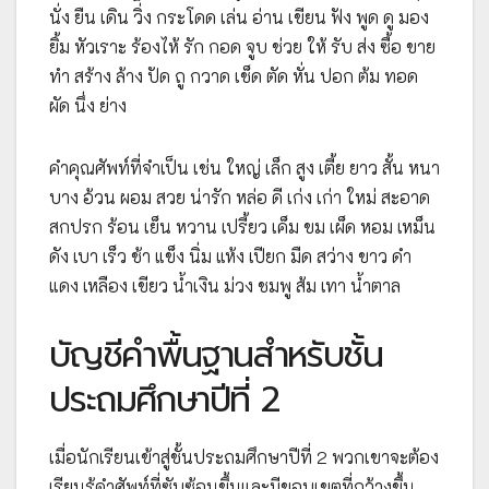
นั่ง ยืน เดิน วิ่ง กระโดด เล่น อ่าน เขียน ฟัง พูด ดู มอง
ยิ้ม หัวเราะ ร้องไห้ รัก กอด จูบ ช่วย ให้ รับ ส่ง ซื้อ ขาย
ทำ สร้าง ล้าง ปัด ถู กวาด เช็ด ตัด หั่น ปอก ต้ม ทอด
ผัด นึ่ง ย่าง
คำคุณศัพท์ที่จำเป็น เช่น ใหญ่ เล็ก สูง เตี้ย ยาว สั้น หนา
บาง อ้วน ผอม สวย น่ารัก หล่อ ดี เก่ง เก่า ใหม่ สะอาด
สกปรก ร้อน เย็น หวาน เปรี้ยว เค็ม ขม เผ็ด หอม เหม็น
ดัง เบา เร็ว ช้า แข็ง นิ่ม แห้ง เปียก มืด สว่าง ขาว ดำ
แดง เหลือง เขียว น้ำเงิน ม่วง ชมพู ส้ม เทา น้ำตาล
บัญชีคำพื้นฐานสำหรับชั้น
ประถมศึกษาปีที่ 2
เมื่อนักเรียนเข้าสู่ชั้นประถมศึกษาปีที่ 2 พวกเขาจะต้อง
เรียนรู้คำศัพท์ที่ซับซ้อนขึ้นและมีขอบเขตที่กว้างขึ้น