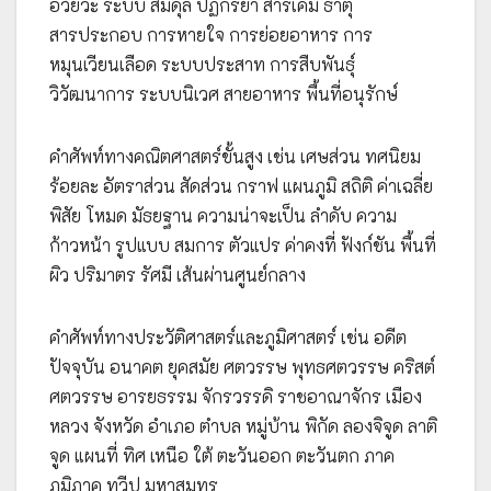
อวัยวะ ระบบ สมดุล ปฏิกิริยา สารเคมี ธาตุ
สารประกอบ การหายใจ การย่อยอาหาร การ
หมุนเวียนเลือด ระบบประสาท การสืบพันธุ์
วิวัฒนาการ ระบบนิเวศ สายอาหาร พื้นที่อนุรักษ์
คำศัพท์ทางคณิตศาสตร์ขั้นสูง เช่น เศษส่วน ทศนิยม
ร้อยละ อัตราส่วน สัดส่วน กราฟ แผนภูมิ สถิติ ค่าเฉลี่ย
พิสัย โหมด มัธยฐาน ความน่าจะเป็น ลำดับ ความ
ก้าวหน้า รูปแบบ สมการ ตัวแปร ค่าคงที่ ฟังก์ชัน พื้นที่
ผิว ปริมาตร รัศมี เส้นผ่านศูนย์กลาง
คำศัพท์ทางประวัติศาสตร์และภูมิศาสตร์ เช่น อดีต
ปัจจุบัน อนาคต ยุคสมัย ศตวรรษ พุทธศตวรรษ คริสต์
ศตวรรษ อารยธรรม จักรวรรดิ ราชอาณาจักร เมือง
หลวง จังหวัด อำเภอ ตำบล หมู่บ้าน พิกัด ลองจิจูด ลาติ
จูด แผนที่ ทิศ เหนือ ใต้ ตะวันออก ตะวันตก ภาค
ภูมิภาค ทวีป มหาสมุทร