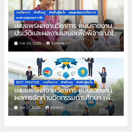
งานวิชาการ
สำหรับครู
สำหรับผู้สนใจ
เผยแพร่ผลงานวิชาการ
เอกสารเสนอขอรางวัล
เผยแพร่ผลงานวิชาการ แบบรายงาน
ประวัติและผลงานเสนอเพื่อพิจารณาใน
โครงการครูดีในดวงใจ ประจำปี 2568
ก.ค. 23, 2025
ADMIN
ครั้งที่ 22
BEST PRACTICE
งานวิชาการ
สำหรับครู
สำหรับผู้สนใจ
เผยแพร่ผลงานวิชาการ แบบรายงาน
ผลการจัดทำนวัตกรรมการศึกษา เพื่อ
คัดเลือกวิธีปฏิบัติที่เป็นเลิศ
ก.ค. 21, 2025
ADMIN