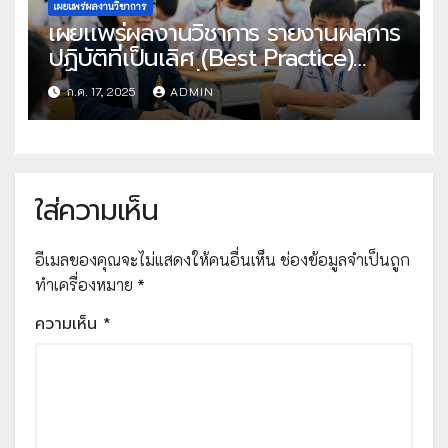
เผยแพร่ผลงานวิชาการ
เผยเเพร่ผลงานวิชาการ รายงานผลการ
ปฏิบัติที่เป็นเลิศ (Best Practice)
ประเภท ผู้สร้างสื่อเทคโนโลยีดิจิทัล
ก.ค. 17, 2025
ADMIN
ประจำปีงบประมาณ พ.ศ. 2568 เรื่อง
การพัฒนานวัตกรรมการเรียนการสอน
สุขศึกษาและพลศึกษา เรื่อง อาหาร
หลัก 5 หมู่ โดยใช้เทคนิค co-5STEPS
ใส่ความเห็น
เพื่อกระบวนการจัดการเรียนรู้เชิง
รุก(active learning) ร่วมกับการใช้สื่อ
ระบบคลังสื่อเทคโนโลยีดิจิทัล OBEC
อีเมลของคุณจะไม่แสดงให้คนอื่นเห็น
ช่องข้อมูลจำเป็นถูก
Centent Center
ทำเครื่องหมาย
*
ความเห็น
*