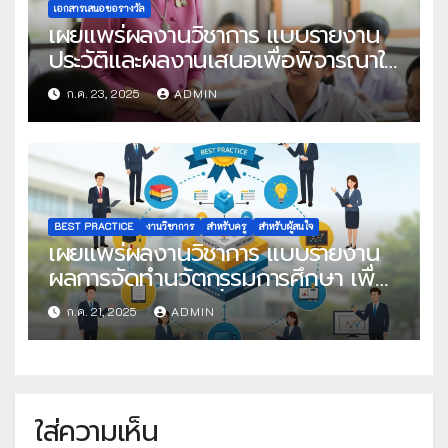
เอกสารเสนอขอรางวัล
เผยแพร่ผลงานวิชาการ แบบรายงาน
ประวัติและผลงานเสนอเพื่อพิจารณาใน
โครงการครูดีในดวงใจ ประจำปี 2568
ก.ค. 23, 2025
ADMIN
ครั้งที่ 22
BEST PRACTICE
งานวิชาการ
สำหรับครู
สำหรับผู้สนใจ
เผยแพร่ผลงานวิชาการ แบบรายงาน
ผลการจัดทำนวัตกรรมการศึกษา เพื่อ
คัดเลือกวิธีปฏิบัติที่เป็นเลิศ
ก.ค. 21, 2025
ADMIN
ใส่ความเห็น