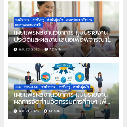
งานวิชาการ
สำหรับครู
สำหรับผู้สนใจ
เผยแพร่ผลงานวิชาการ
เอกสารเสนอขอรางวัล
เผยแพร่ผลงานวิชาการ แบบรายงาน
ประวัติและผลงานเสนอเพื่อพิจารณาใน
โครงการครูดีในดวงใจ ประจำปี 2568
ก.ค. 23, 2025
ADMIN
ครั้งที่ 22
BEST PRACTICE
งานวิชาการ
สำหรับครู
สำหรับผู้สนใจ
เผยแพร่ผลงานวิชาการ แบบรายงาน
ผลการจัดทำนวัตกรรมการศึกษา เพื่อ
คัดเลือกวิธีปฏิบัติที่เป็นเลิศ
ก.ค. 21, 2025
ADMIN