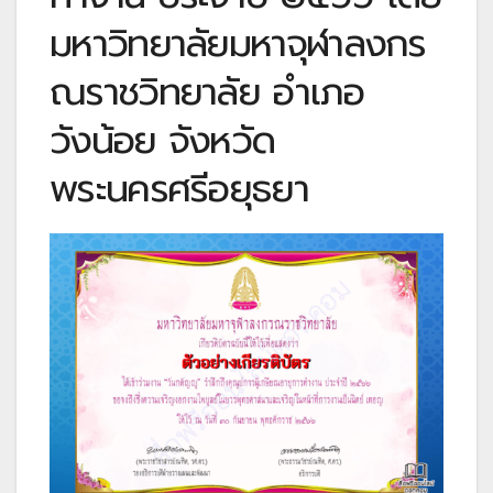
มหาวิทยาลัยมหาจุฬาลงกร
ณราชวิทยาลัย อำเภอ
วังน้อย จังหวัด
พระนครศรีอยุธยา