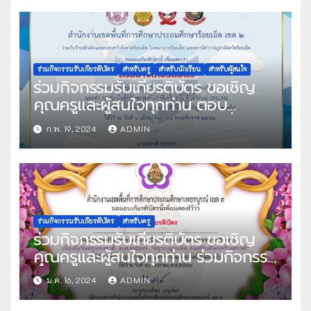
(Decrypt the secret code toward
the excellence) งานมหกรรม
วิชาการอนุบาลประจำจังหวัดภาคเหนือ
ครั้งที่ 3 ปีการศึกษา 2566 รับเกียรติ
บัตรทาง E-mail โดยนายสุรินทร์ มั่น
ร่วมกิจกรรมรับเกียรติบัตร
สำหรับครู
สำหรับนักเรียน
สำหรับผู้สนใจ
ร่วมกิจกรรมรับเกียรติบัตร ขอเชิญ
ประสงค์ ผู้ช่วยเลขาธิการคณะกรรมการ
คุณครูและผู้สนใจทุกท่าน ตอบ
การศึกษาขั้นพื้นฐาน
แบบสอบถามความพึงพอใจ เพื่อรับ
ก.พ. 19, 2024
ADMIN
เกียรติบัตรการประชุมเชิงปฏิบัติการ
ความปลอดภัยในโรงเรียนและทำ
MOU บันทึกข้อตกลงกับภาคีเครือข่าย
ด้วยระบบ online รับเกียรติบัตรทาง
E-mail ทันที หลังจากตอบ
แบบสอบถามแล้ว จัดทำโดย
ร่วมกิจกรรมรับเกียรติบัตร
สำหรับครู
ร่วมกิจกรรมรับเกียรติบัตร ขอเชิญ
สพป.ร้อยเอ็ด เขต 2
คุณครูและผู้สนใจทุกท่าน ร่วมกิจกรรม
ตั้งปณิธานวันครูด้วยระบบ
ม.ค. 16, 2024
ADMIN
อิเล็กทรอนิกส์ เพื่อรับเกียรติบัตรครูดี
ในศตวรรษที่ 21 “ครูวางฐานคิด ส่ง