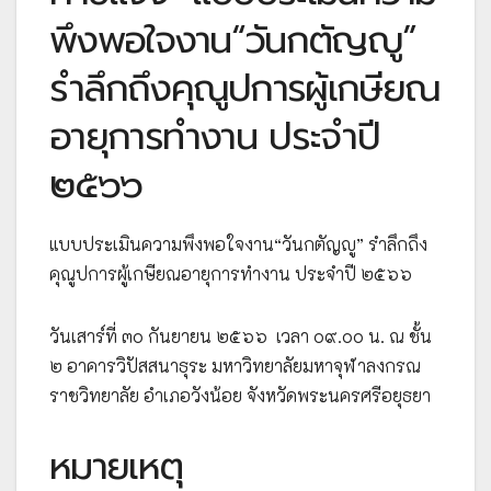
พึงพอใจงาน“วันกตัญญู”
รำลึกถึงคุณูปการผู้เกษียณ
อายุการทำงาน ประจำปี
๒๕๖๖
แบบประเมินความพึงพอใจงาน“วันกตัญญู” รำลึกถึง
คุณูปการผู้เกษียณอายุการทำงาน ประจำปี ๒๕๖๖
วันเสาร์ที่ ๓๐ กันยายน ๒๕๖๖ เวลา ๐๙.๐๐ น. ณ ชั้น
๒ อาคารวิปัสสนาธุระ มหาวิทยาลัยมหาจุฬาลงกรณ
ราชวิทยาลัย อำเภอวังน้อย จังหวัดพระนครศรีอยุธยา
หมายเหตุ