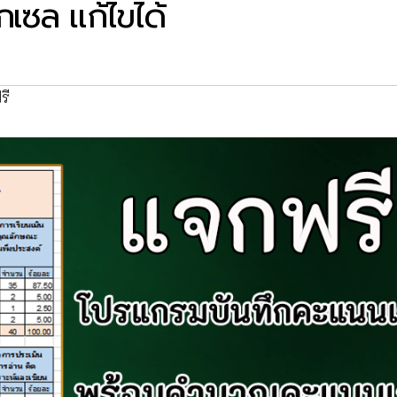
กเซล แก้ไขได้
รี