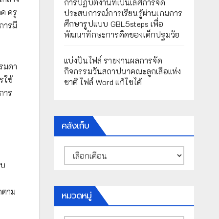
การปฏิบัติงานที่เป็นเลิศการจัด
ค ครู
ประสบการณ์การเรียนรู้ผ่านเกมการ
ศึกษารูปแบบ GBL5steps เพื่อ
การมี
พัฒนาทักษะการคิดของเด็กปฐมวัย
แบ่งปันไฟล์ รายงานผลการจัด
รรมดา
กิจกรรมวันสถาปนาคณะลูกเสือแห่ง
รใช้
ชาติ ไฟล์ Word แก้ไขได้
์การ
คลังเก็บ
คลัง
เก็บ
็บ
รดตาม
หมวดหมู่