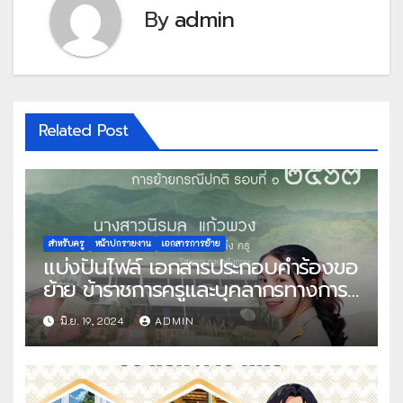
By
admin
Related Post
สำหรับครู
หน้าปกรายงาน
เอกสารการย้าย
แบ่งปันไฟล์ เอกสารประกอบคำร้องขอ
ย้าย ข้าราชการครูและบุคลากรทางการ
ศึกษา ตำแหน่งครู สังกัดกระทรวง
มิ.ย. 19, 2024
ADMIN
ศึกษาธิการ การย้ายกรณีปกติ รอบที่ 1
พ.ศ.2567 พร้อมหน้าปก โดย คุณครู
นิรมล แก้วพวง