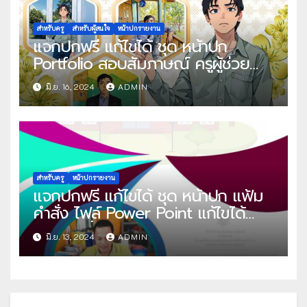
สำหรับครู
สำหรับผู้สนใจ
หน้าปกรายงาน
แจกปกฟรี แก้ไขได้ ชุด หน้าปก
Portfolio สอบสัมภาษณ์ ครูผู้ช่วย
ไฟล์ Power Point และไฟล์ เทมเพลต
มิ.ย. 16, 2024
ADMIN
Canva แก้ไขได้ โดย ครูนัท กราฟิก
สำหรับครู
หน้าปกรายงาน
แจกปกฟรี แก้ไขได้ ชุด หน้าปก แฟ้ม
คำสั่ง ไฟล์ Power Point แก้ไขได้
โดย ปันสื่อการสอน ครูเอกชัย
มิ.ย. 13, 2024
ADMIN