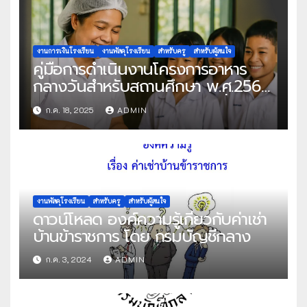
งานการเงินโรงเรียน
งานพัสดุโรงเรียน
สำหรับครู
สำหรับผู้สนใจ
คู่มือการดำเนินงานโครงการอาหาร
กลางวันสำหรับสถานศึกษา พ.ศ.2568
แนวทางครบถ้วนสู่การจัดการที่มี
ก.ค. 18, 2025
ADMIN
ประสิทธิภาพ
งานพัสดุโรงเรียน
สำหรับครู
สำหรับผู้สนใจ
ดาวน์โหลด องค์ความรู้เกี่ยวกับค่าเช่า
บ้านข้าราชการ โดย กรมบัญชีกลาง
ก.ค. 3, 2024
ADMIN