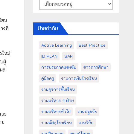
หมวด
หมู่
ขียน
ป้ายกำกับ
งที่
Active Learning
Best Practice
วใหม่
ID PLAN
SAR
ผู้
การประกวดแข่งขัน
ข่าวการศึกษา
ิผล
คู่มือครู
งานการเงินโรงเรียน
งานธุรการชั้นเรียน
งานบริหาร 4 ฝ่าย
งานบริหารทั่วไป
งานปฐมวัย
และ
วาม
งานพัสดุโรงเรียน
งานวิจัย
งานวิชาการ
ดาวน์โหลด