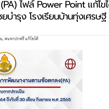
A) ไฟล์ Power Point แก้ไขไ
ำรุง โรงเรียนบ้านทุ่งเศรษฐี
าน
,
#แจกปกฟรี แก้ไขได้