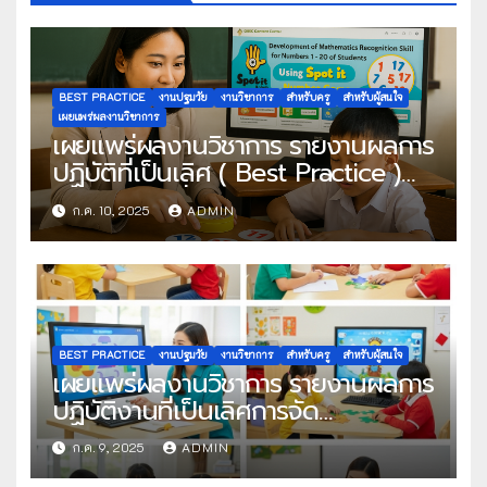
BEST PRACTICE
งานปฐมวัย
งานวิชาการ
สำหรับครู
สำหรับผู้สนใจ
เผยแพร่ผลงานวิชาการ
เผยแพร่ผลงานวิชาการ รายงานผลการ
ปฏิบัติที่เป็นเลิศ ( Best Practice )
ประเภท ผู้ใช้สื่อเทคโนโลยีดิจิทัจ
ก.ค. 10, 2025
ADMIN
OBEC Content Center การพัฒนา
ทักษะทางคณิตศาสตร์ด้านการจดจำ
ตัวเลข 1 – 20 ของนักเรียน โดยใช้
Spot it ตัวเลขน่ารู้ โดยใช้สื่อในระบบ
คลังสื่อ OBEC Content Center
BEST PRACTICE
งานปฐมวัย
งานวิชาการ
สำหรับครู
สำหรับผู้สนใจ
เผยแพร่ผลงานวิชาการ รายงานผลการ
ปฏิบัติงานที่เป็นเลิศการจัด
ประสบการณ์การเรียนรู้ผ่านเกมการ
ก.ค. 9, 2025
ADMIN
ศึกษารูปแบบ GBL5steps เพื่อ