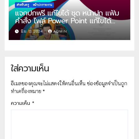
สำหรับครู
หน้าปกรายงาน
แจกปกฟรี แก้ไขได้ ชุด หน้าปก แฟ้ม
คำสั่ง ไฟล์ Power Point แก้ไขได้
โดย ปันสื่อการสอน ครูเอกชัย
มิ.ย. 13, 2024
ADMIN
ใส่ความเห็น
อีเมลของคุณจะไม่แสดงให้คนอื่นเห็น
ช่องข้อมูลจำเป็นถูก
ทำเครื่องหมาย
*
ความเห็น
*