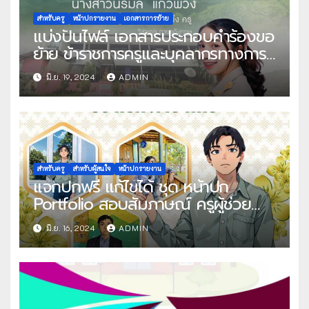
สำหรับครู
หน้าปกรายงาน
เอกสารการย้าย
แบ่งปันไฟล์ เอกสารประกอบคำร้องขอ
ย้าย ข้าราชการครูและบุคลากรทางการ
ศึกษา ตำแหน่งครู สังกัดกระทรวง
มิ.ย. 19, 2024
ADMIN
ศึกษาธิการ การย้ายกรณีปกติ รอบที่ 1
พ.ศ.2567 พร้อมหน้าปก โดย คุณครู
นิรมล แก้วพวง
สำหรับครู
สำหรับผู้สนใจ
หน้าปกรายงาน
แจกปกฟรี แก้ไขได้ ชุด หน้าปก
Portfolio สอบสัมภาษณ์ ครูผู้ช่วย
ไฟล์ Power Point และไฟล์ เทมเพลต
มิ.ย. 16, 2024
ADMIN
Canva แก้ไขได้ โดย ครูนัท กราฟิก