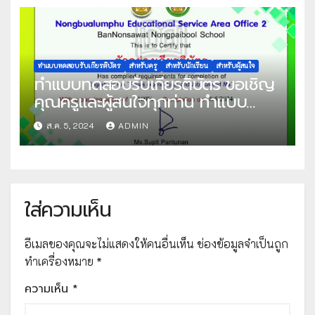
เกณฑ์ที่กำหนด 70% ขึ้นไป รับเกียรติ
บัตรทาง E-mail จัดทำโดย วิทยาลัย
นาฏศิลปลพบุรี
ทำแบบทดสอบรับเกียรติบัตร
สำหรับครู
สำหรับนักเรียน
สำหรับผู้สนใจ
ทำแบบทดสอบรับเกียรติบัตร ขอเชิญ
คุณครูและผู้สนใจทุกท่าน ทำแบบ
ทดสอบออนไลน์ แบบทดสอบ ภาษา
ส.ค. 5, 2024
ADMIN
อังกฤษเพื่อความเข้าใจ ชุด English
for Fun “Places around Town
and Jobs around Me” ผ่านเกณฑ์ที่
กำหนด 70% ขึ้นไป รับเกียรติบัตรทาง
ใส่ความเห็น
E-mail จัดทำโดย โรงเรียนบ้านโนน
สวาทหนองไพบูลย์
อีเมลของคุณจะไม่แสดงให้คนอื่นเห็น
ช่องข้อมูลจำเป็นถูก
ทำเครื่องหมาย
*
ความเห็น
*