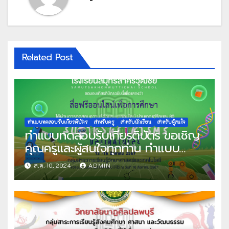
Related Post
ทำแบบทดสอบรับเกียรติบัตร
สำหรับครู
สำหรับนักเรียน
สำหรับผู้สนใจ
ทำแบบทดสอบรับเกียรติบัตร ขอเชิญ
คุณครูและผู้สนใจทุกท่าน ทำแบบ
ทดสอบออนไลน์ แบบทดสอบวัดความ
ส.ค. 10, 2024
ADMIN
รู้พื้นฐานระบบออนไลน์ เนื่องในสัปดาห์
วันวิทยาศาสตร์แห่งชาติ ประจำปีการ
ศึกษา 2567 ผ่านเกณฑ์ที่กำหนด
80% ขึ้นไป รับเกียรติบัตรทาง E-
mail จัดทำโดย โรงเรียนสมุทรสาคร