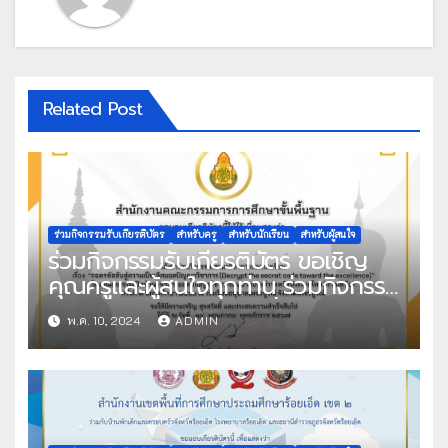
Related Post
ร่วมกิจกรรมรับเกียรติบัตร
สำหรับครู
สำหรับนักเรียน
สำหรับผู้สนใจ
ร่วมกิจกรรมรับเกียรติบัตร ขอเชิญ
คุณครูและผู้สนใจทุกท่าน ร่วมกิจกรรม
รับเกียรติบัตรออนไลน์ เรื่อง ถอดรหัส
พ.ค. 10, 2024
ADMIN
ลับสู่ความเป็นเลิศยอดปัญญาวิชาการ
(Decrypt the secret code toward
the excellence) งานมหกรรม
วิชาการอนุบาลประจำจังหวัดภาคเหนือ
ครั้งที่ 3 ปีการศึกษา 2566 รับเกียรติ