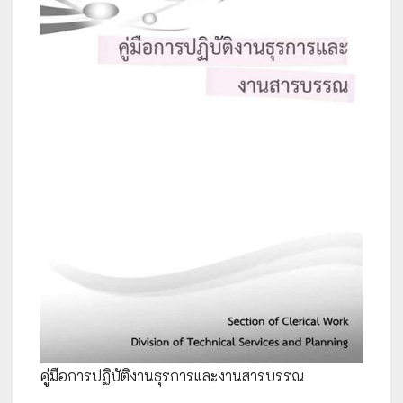
คู่มือการปฏิบัติงานธุรการและงานสารบรรณ