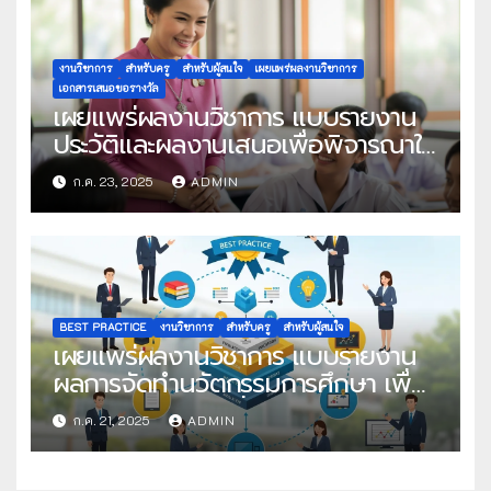
งานวิชาการ
สำหรับครู
สำหรับผู้สนใจ
เผยแพร่ผลงานวิชาการ
เอกสารเสนอขอรางวัล
เผยแพร่ผลงานวิชาการ แบบรายงาน
ประวัติและผลงานเสนอเพื่อพิจารณาใน
โครงการครูดีในดวงใจ ประจำปี 2568
ก.ค. 23, 2025
ADMIN
ครั้งที่ 22
BEST PRACTICE
งานวิชาการ
สำหรับครู
สำหรับผู้สนใจ
เผยแพร่ผลงานวิชาการ แบบรายงาน
ผลการจัดทำนวัตกรรมการศึกษา เพื่อ
คัดเลือกวิธีปฏิบัติที่เป็นเลิศ
ก.ค. 21, 2025
ADMIN