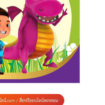
ไลน์.com / สื่อฟรีออนไลน์ดอทคอม