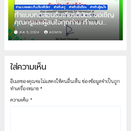
ทำแบบทดสอบรับเกียรติบัตร
สำหรับครู
สำหรับนักเรียน
สำหรับผู้สนใจ
ทำแบบทดสอบรับเกียรติบัตร ขอเชิญ
คุณครูและผู้สนใจทุกท่าน ทำแบบ
ทดสอบออนไลน์ แบบทดสอบ ภาษา
ส.ค. 5, 2024
ADMIN
อังกฤษเพื่อความเข้าใจ ชุด English
for Fun “Places around Town
and Jobs around Me” ผ่านเกณฑ์ที่
กำหนด 70% ขึ้นไป รับเกียรติบัตรทาง
ใส่ความเห็น
E-mail จัดทำโดย โรงเรียนบ้านโนน
สวาทหนองไพบูลย์
อีเมลของคุณจะไม่แสดงให้คนอื่นเห็น
ช่องข้อมูลจำเป็นถูก
ทำเครื่องหมาย
*
ความเห็น
*