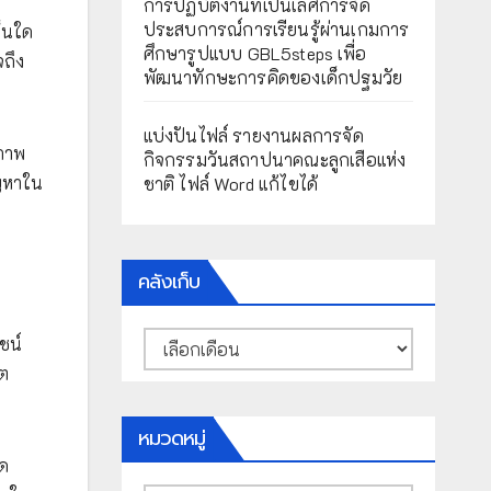
การปฏิบัติงานที่เป็นเลิศการจัด
ประสบการณ์การเรียนรู้ผ่านเกมการ
ด็นใด
ศึกษารูปแบบ GBL5steps เพื่อ
จถึง
พัฒนาทักษะการคิดของเด็กปฐมวัย
แบ่งปันไฟล์ รายงานผลการจัด
ณภาพ
กิจกรรมวันสถาปนาคณะลูกเสือแห่ง
ัญหาใน
ชาติ ไฟล์ Word แก้ไขได้
คลังเก็บ
คลัง
ชน์
เก็บ
ลต
หมวดหมู่
จด