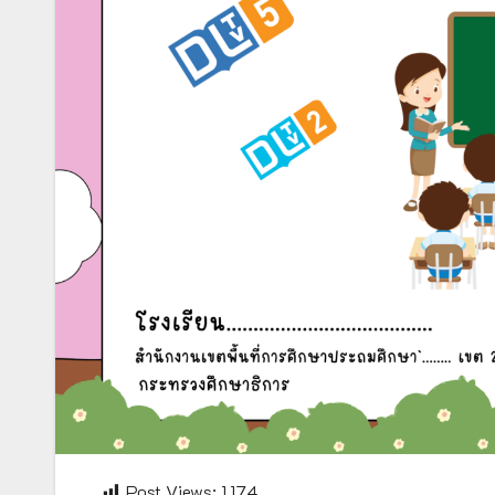
Post Views:
1,174