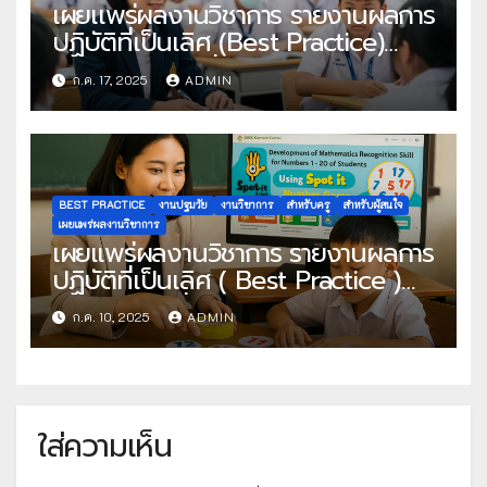
เผยเเพร่ผลงานวิชาการ รายงานผลการ
ปฏิบัติที่เป็นเลิศ (Best Practice)
ประเภท ผู้สร้างสื่อเทคโนโลยีดิจิทัล
ก.ค. 17, 2025
ADMIN
ประจำปีงบประมาณ พ.ศ. 2568 เรื่อง
การพัฒนานวัตกรรมการเรียนการสอน
สุขศึกษาและพลศึกษา เรื่อง อาหาร
หลัก 5 หมู่ โดยใช้เทคนิค co-5STEPS
เพื่อกระบวนการจัดการเรียนรู้เชิง
BEST PRACTICE
งานปฐมวัย
งานวิชาการ
สำหรับครู
สำหรับผู้สนใจ
รุก(active learning) ร่วมกับการใช้สื่อ
เผยแพร่ผลงานวิชาการ
เผยแพร่ผลงานวิชาการ รายงานผลการ
ระบบคลังสื่อเทคโนโลยีดิจิทัล OBEC
ปฏิบัติที่เป็นเลิศ ( Best Practice )
Centent Center
ประเภท ผู้ใช้สื่อเทคโนโลยีดิจิทัจ
ก.ค. 10, 2025
ADMIN
OBEC Content Center การพัฒนา
ทักษะทางคณิตศาสตร์ด้านการจดจำ
ตัวเลข 1 – 20 ของนักเรียน โดยใช้
Spot it ตัวเลขน่ารู้ โดยใช้สื่อในระบบ
ใส่ความเห็น
คลังสื่อ OBEC Content Center