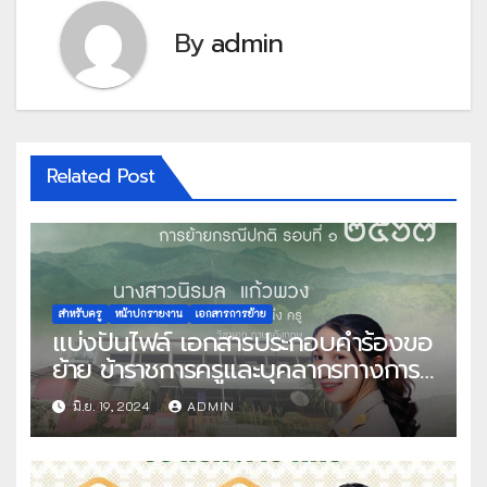
By
admin
Related Post
สำหรับครู
หน้าปกรายงาน
เอกสารการย้าย
แบ่งปันไฟล์ เอกสารประกอบคำร้องขอ
ย้าย ข้าราชการครูและบุคลากรทางการ
ศึกษา ตำแหน่งครู สังกัดกระทรวง
มิ.ย. 19, 2024
ADMIN
ศึกษาธิการ การย้ายกรณีปกติ รอบที่ 1
พ.ศ.2567 พร้อมหน้าปก โดย คุณครู
นิรมล แก้วพวง