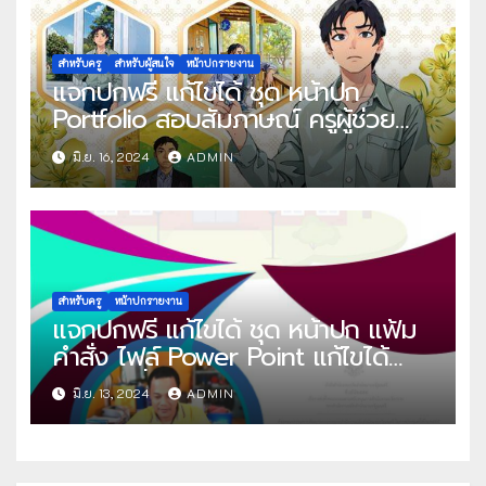
สำหรับครู
สำหรับผู้สนใจ
หน้าปกรายงาน
แจกปกฟรี แก้ไขได้ ชุด หน้าปก
Portfolio สอบสัมภาษณ์ ครูผู้ช่วย
ไฟล์ Power Point และไฟล์ เทมเพลต
มิ.ย. 16, 2024
ADMIN
Canva แก้ไขได้ โดย ครูนัท กราฟิก
สำหรับครู
หน้าปกรายงาน
แจกปกฟรี แก้ไขได้ ชุด หน้าปก แฟ้ม
คำสั่ง ไฟล์ Power Point แก้ไขได้
โดย ปันสื่อการสอน ครูเอกชัย
มิ.ย. 13, 2024
ADMIN