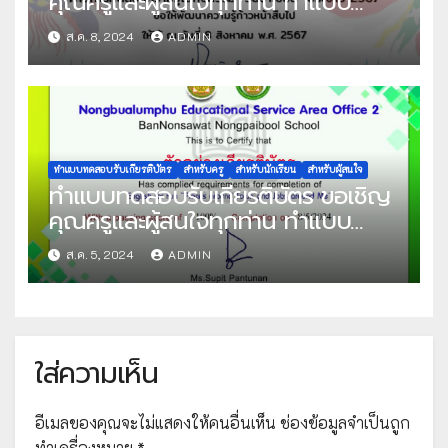
คุณครูและผู้สนใจทุกท่าน ทำแบบ
ทดสอบออนไลน์ แบบทดสอบความรู้
ส.ค. 8, 2024
ADMIN
วันอาเซียน ปีการศึกษา 2567 ผ่าน
เกณฑ์ที่กำหนด 70% ขึ้นไป รับเกียรติ
บัตรทาง E-mail จัดทำโดย วิทยาลัย
นาฏศิลปลพบุรี
ทำแบบทดสอบรับเกียรติบัตร
สำหรับครู
สำหรับนักเรียน
สำหรับผู้สนใจ
ทำแบบทดสอบรับเกียรติบัตร ขอเชิญ
คุณครูและผู้สนใจทุกท่าน ทำแบบ
ทดสอบออนไลน์ แบบทดสอบ ภาษา
ส.ค. 5, 2024
ADMIN
อังกฤษเพื่อความเข้าใจ ชุด English
for Fun “Places around Town
and Jobs around Me” ผ่านเกณฑ์ที่
กำหนด 70% ขึ้นไป รับเกียรติบัตรทาง
ใส่ความเห็น
E-mail จัดทำโดย โรงเรียนบ้านโนน
สวาทหนองไพบูลย์
อีเมลของคุณจะไม่แสดงให้คนอื่นเห็น
ช่องข้อมูลจำเป็นถูก
ทำเครื่องหมาย
*