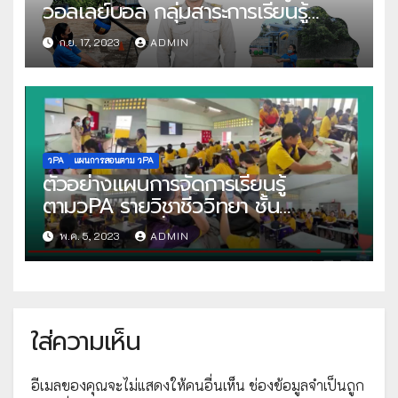
วอลเลย์บอล กลุ่มสาระการเรียนรู้
สุขศึกษาและพลศึกษา โดย คุณครูนรา
ก.ย. 17, 2023
ADMIN
วุฒิ พรหมสถิตย์ โรงเรียนวัดหัวกรูด
วPA
แผนการสอนตาม วPA
ตัวอย่างแผนการจัดการเรียนรู้
ตามวPA รายวิชาชีววิทยา ชั้น
มัธยมศึกษาปีที่ 4 กลุ่มสาระการเรียนรู้
พ.ค. 5, 2023
ADMIN
วิทยาศาสตร์และเทคโนโลยี โดยคุณครู
จิราณัฐ สาธิพา
ใส่ความเห็น
อีเมลของคุณจะไม่แสดงให้คนอื่นเห็น
ช่องข้อมูลจำเป็นถูก