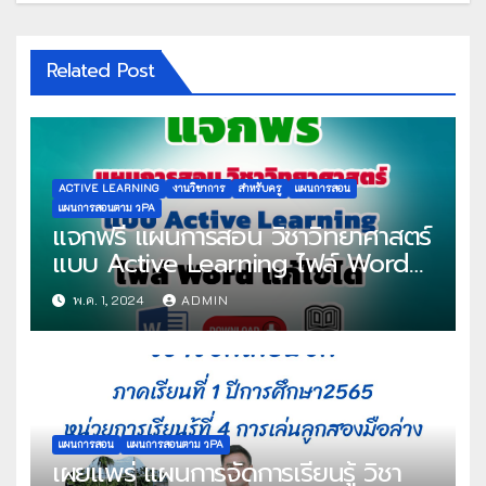
Related Post
ACTIVE LEARNING
งานวิชาการ
สำหรับครู
แผนการสอน
แผนการสอนตาม วPA
แจกฟรี แผนการสอน วิชาวิทยาศาสตร์
แบบ Active Learning ไฟล์ Word
แก้ไขได้
พ.ค. 1, 2024
ADMIN
แผนการสอน
แผนการสอนตาม วPA
เผยแพร่ แผนการจัดการเรียนรู้ วิชา