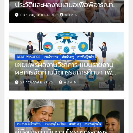
ประวัติและผลงานเสนอเพื่อพิจารณา
ในโครงการครูดีในดวงใจ ประจำปี
23 กรกฎาคม 2025
ADMIN
2568 ครั้งที่ 22
BEST PRACTICE
งานวิชาการ
สำหรับครู
สำหรับผู้สนใจ
เผยแพร่ผลงานวิชาการ แบบรายงาน
ผลการจัดทำนวัตกรรมการศึกษา เพื่อ
คัดเลือกวิธีปฏิบัติที่เป็นเลิศ
21 กรกฎาคม 2025
ADMIN
งานการเงินโรงเรียน
งานพัสดุโรงเรียน
สำหรับครู
สำหรับผู้สนใจ
คู่มือการดำเนินงานโครงการอาหาร