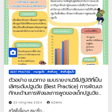
BEST PRACTICE
งานปฐมวัย
สำหรับครู
สำหรับผู้สนใจ
ตัวอย่าง แนวทาง แบบรายงานวิธีปฏิบัติที่เป็น
เลิศระดับปฐมวัย (Best Practice) การพัฒนา
ทักษะด้านการฟังและการพูดของเด็กปฐมวัย
ระดับชั้นอนุบาล 3 โดยใช้กิจกรรมการเล่านิทาน
23 กรกฎาคม 2024
ADMIN
โดยคุณครูสิรีรัศมิ์ พรหมทะสาร
สวัสดีเพื่อนๆ สมาชิก…