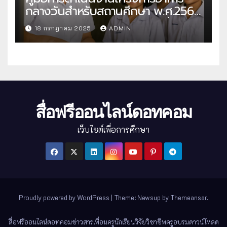
กลางวันสำหรับสถานศึกษา พ.ศ.2568
แนวทางครบถ้วนสู่การจัดการที่มี
18 กรกฎาคม 2025
ADMIN
ประสิทธิภาพ
สื่อฟรีออนไลน์ดอทคอม
เว็บไซต์เพื่อการศึกษา
Proudly powered by WordPress
|
Theme: Newsup by
Themeansar
.
สื่อฟรีออนไลน์ดอทคอม
ข่าวสาร
เพื่อนครู
นักเรียน
วิจัย
วิชาชีพครู
อบรม
ดาวน์โหลด