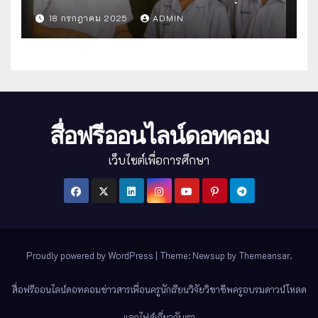
แนวทางครบถ้วนสู่การจัดการที่มี
18 กรกฎาคม 2025
ADMIN
ประสิทธิภาพ
สื่อฟรีออนไลน์ดอทคอม
เว็บไซต์เพื่อการศึกษา
Proudly powered by WordPress
|
Theme: Newsup by
Themeansar
.
สื่อฟรีออนไลน์ดอทคอม
ข่าวสาร
เพื่อนครู
นักเรียน
วิจัย
วิชาชีพครู
อบรม
ดาวน์โหลด
แจกไฟล์
เกี่ยวกับเรา