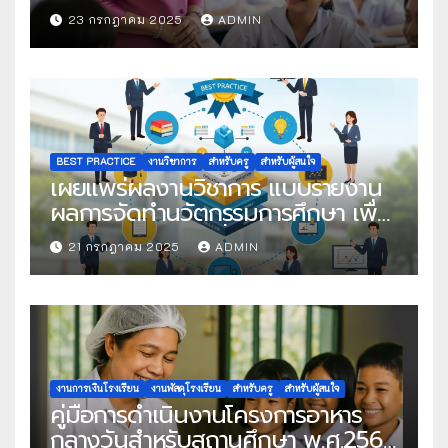
ในโครงการครูดีในดวงใจ ประจำปี
23 กรกฎาคม 2025
ADMIN
2568 ครั้งที่ 22
BEST PRACTICE
งานวิชาการ
สำหรับครู
สำหรับผู้สนใจ
เผยแพร่ผลงานวิชาการ แบบรายงาน
ผลการจัดทำนวัตกรรมการศึกษา เพื่อ
คัดเลือกวิธีปฏิบัติที่เป็นเลิศ
21 กรกฎาคม 2025
ADMIN
งานการเงินโรงเรียน
งานพัสดุโรงเรียน
สำหรับครู
สำหรับผู้สนใจ
คู่มือการดำเนินงานโครงการอาหาร
กลางวันสำหรับสถานศึกษา พ.ศ.2568