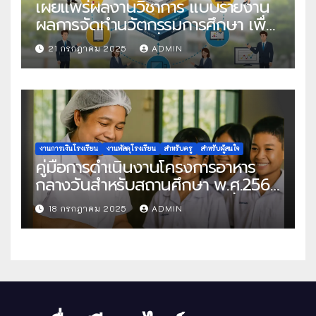
เผยแพร่ผลงานวิชาการ แบบรายงาน
ผลการจัดทำนวัตกรรมการศึกษา เพื่อ
คัดเลือกวิธีปฏิบัติที่เป็นเลิศ
21 กรกฎาคม 2025
ADMIN
งานการเงินโรงเรียน
งานพัสดุโรงเรียน
สำหรับครู
สำหรับผู้สนใจ
คู่มือการดำเนินงานโครงการอาหาร
กลางวันสำหรับสถานศึกษา พ.ศ.2568
แนวทางครบถ้วนสู่การจัดการที่มี
18 กรกฎาคม 2025
ADMIN
ประสิทธิภาพ