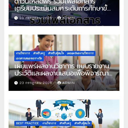
ดาวน์โหลดฟรี รวมไฟล์เอกสาร
เตรียมประเมินสมศ.ระดับการศึกษาขั้น
พื้นฐาน
26 กรกฎาคม 2025
ADMIN
งานวิชาการ
สำหรับครู
สำหรับผู้สนใจ
เผยแพร่ผลงานวิชาการ
เอกสารเสนอขอรางวัล
เผยแพร่ผลงานวิชาการ แบบรายงาน
ประวัติและผลงานเสนอเพื่อพิจารณา
ในโครงการครูดีในดวงใจ ประจำปี
23 กรกฎาคม 2025
ADMIN
2568 ครั้งที่ 22
BEST PRACTICE
งานวิชาการ
สำหรับครู
สำหรับผู้สนใจ