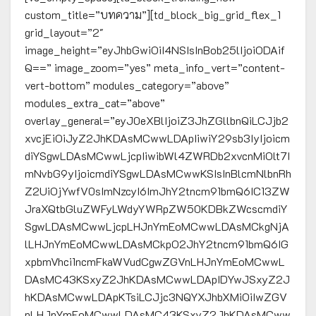
custom_title=”บทความ”][td_block_big_grid_flex_1
grid_layout=”2″
image_height=”eyJhbGwiOiI4NSIsInBob25lIjoiODAif
Q==” image_zoom=”yes” meta_info_vert=”content-
vert-bottom” modules_category=”above”
modules_extra_cat=”above”
overlay_general=”eyJ0eXBlIjoiZ3JhZGllbnQiLCJjb2
xvcjEiOiJyZ2JhKDAsMCwwLDApIiwiY29sb3IyIjoicm
diYSgwLDAsMCwwLjcpIiwibWl4ZWRDb2xvcnMiOlt7I
mNvbG9yIjoicmdiYSgwLDAsMCwwKSIsInBlcmNlbnRh
Z2UiOjYwfV0sImNzcyI6ImJhY2tncm91bmQ6IC13ZW
JraXQtbGluZWFyLWdyYWRpZW50KDBkZWcscmdiY
SgwLDAsMCwwLjcpLHJnYmEoMCwwLDAsMCkgNjA
lLHJnYmEoMCwwLDAsMCkpO2JhY2tncm91bmQ6IG
xpbmVhci1ncmFkaWVudCgwZGVnLHJnYmEoMCwwL
DAsMC43KSxyZ2JhKDAsMCwwLDApIDYwJSxyZ2J
hKDAsMCwwLDApKTsiLCJjc3NQYXJhbXMiOiIwZGV
nLHJnYmEoMCwwLDAsMC43KSxyZ2JhKDAsMCww