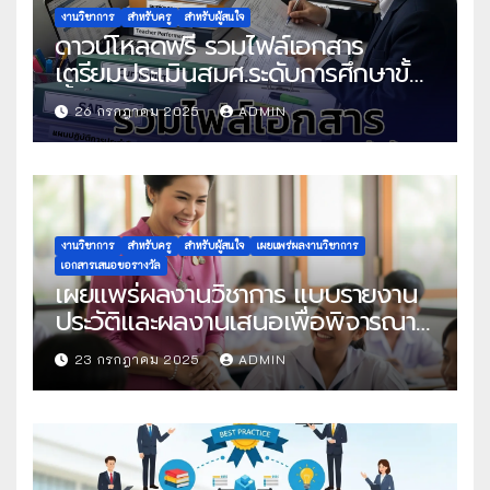
งานวิชาการ
สำหรับครู
สำหรับผู้สนใจ
ดาวน์โหลดฟรี รวมไฟล์เอกสาร
เตรียมประเมินสมศ.ระดับการศึกษาขั้น
พื้นฐาน
26 กรกฎาคม 2025
ADMIN
งานวิชาการ
สำหรับครู
สำหรับผู้สนใจ
เผยแพร่ผลงานวิชาการ
เอกสารเสนอขอรางวัล
เผยแพร่ผลงานวิชาการ แบบรายงาน
ประวัติและผลงานเสนอเพื่อพิจารณา
ในโครงการครูดีในดวงใจ ประจำปี
23 กรกฎาคม 2025
ADMIN
2568 ครั้งที่ 22