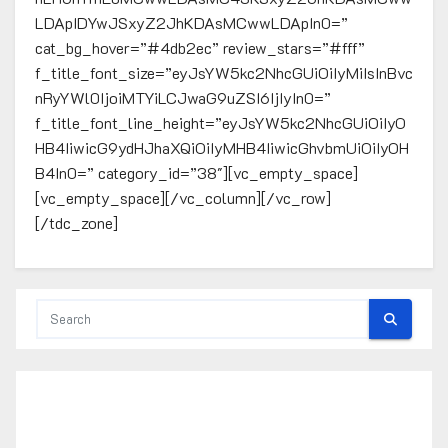
LDApIDYwJSxyZ2JhKDAsMCwwLDApIn0=”
cat_bg_hover=”#4db2ec” review_stars=”#fff”
f_title_font_size=”eyJsYW5kc2NhcGUiOiIyMiIsInBvc
nRyYWl0IjoiMTYiLCJwaG9uZSI6IjIyIn0=”
f_title_font_line_height=”eyJsYW5kc2NhcGUiOiIyO
HB4IiwicG9ydHJhaXQiOiIyMHB4IiwicGhvbmUiOiIyOH
B4In0=” category_id=”38″][vc_empty_space]
[vc_empty_space][/vc_column][/vc_row]
[/tdc_zone]