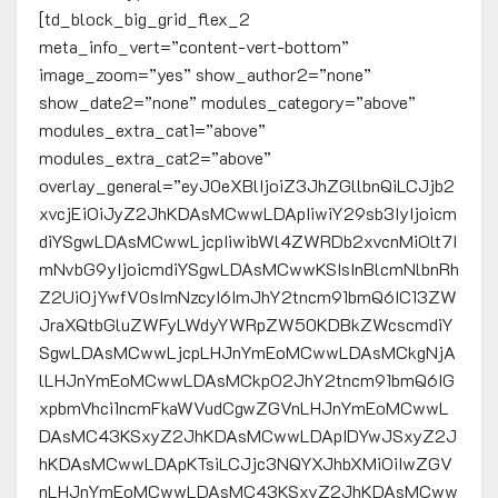
[td_block_big_grid_flex_2
meta_info_vert=”content-vert-bottom”
image_zoom=”yes” show_author2=”none”
show_date2=”none” modules_category=”above”
modules_extra_cat1=”above”
modules_extra_cat2=”above”
overlay_general=”eyJ0eXBlIjoiZ3JhZGllbnQiLCJjb2
xvcjEiOiJyZ2JhKDAsMCwwLDApIiwiY29sb3IyIjoicm
diYSgwLDAsMCwwLjcpIiwibWl4ZWRDb2xvcnMiOlt7I
mNvbG9yIjoicmdiYSgwLDAsMCwwKSIsInBlcmNlbnRh
Z2UiOjYwfV0sImNzcyI6ImJhY2tncm91bmQ6IC13ZW
JraXQtbGluZWFyLWdyYWRpZW50KDBkZWcscmdiY
SgwLDAsMCwwLjcpLHJnYmEoMCwwLDAsMCkgNjA
lLHJnYmEoMCwwLDAsMCkpO2JhY2tncm91bmQ6IG
xpbmVhci1ncmFkaWVudCgwZGVnLHJnYmEoMCwwL
DAsMC43KSxyZ2JhKDAsMCwwLDApIDYwJSxyZ2J
hKDAsMCwwLDApKTsiLCJjc3NQYXJhbXMiOiIwZGV
nLHJnYmEoMCwwLDAsMC43KSxyZ2JhKDAsMCww