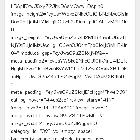
LDApIDYwJSxyZ2JhKDAsMCwwLDApIn0=”
image_height2=”eyJsYW5kc2NhcGUiOiIxNzNweCIsIn
Bob25lIjoiMTY1cHgiLCJwb3J0cmFpdCI6IjEzM3B4In
0=”
image_height1=”eyJwaG9uZSI6IjI2MHB4IiwibGFuZH
NjYXBlIjoiMzUwcHgiLCJwb3J0cmFpdCI6IjI3MHB4In
0=” modules_gap=”eyJwaG9uZSI6IjMifQ==”
meta_padding2=”eyJsYW5kc2NhcGUiOiIxNnB4IDE1c
HggMTFweCIsInBvcnRyYWl0IjoiMTZweCAxNXB4IDE
xcHgiLCJwaG9uZSI6IjE2cHggMTVweCAxMXB4In0=
”
meta_padding1=”eyJwaG9uZSI6IjE1cHggMThweCJ9″
cat_bg_hover=”#4db2ec” review_stars=”#fff”
image_size2=”td_324x400″ image_size=””
image_width1=”eyJwaG9uZSI6IjEwMCJ9″
image_width2=”eyJwaG9uZSI6IjgwIn0=”
category_id=”39″][vc_empty_space]
[vc_empty_space][td_block_trending_now