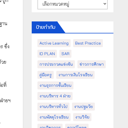
 ถูก
หมวด
หมู่
รฐาน
ป้ายกำกับ
Active Learning
Best Practice
 ซึ่ง
ID PLAN
SAR
ด้วย
การประกวดแข่งขัน
ข่าวการศึกษา
คู่มือครู
งานการเงินโรงเรียน
อที่
งานธุรการชั้นเรียน
งานบริหาร 4 ฝ่าย
าฝ่ายฯ
งานบริหารทั่วไป
งานปฐมวัย
งานพัสดุโรงเรียน
งานวิจัย
ร
งานวิชาการ
ดาวน์โหลด