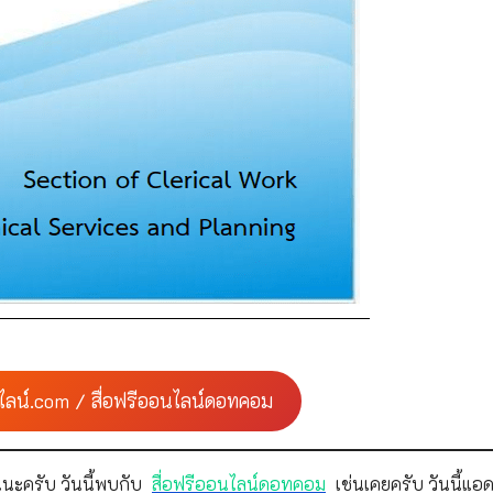
ไลน์.com / สื่อฟรีออนไลน์ดอทคอม
นะครับ วันนี้พบกับ
สื่อฟรีออนไลน์ดอทคอม
เช่นเคยครับ วันนี้แอด