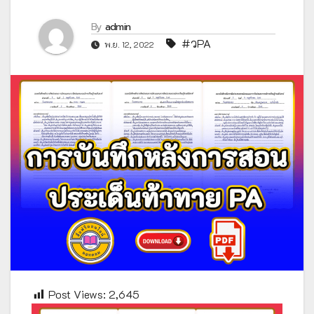
By
admin
#วPA
พ.ย. 12, 2022
Post Views:
2,645